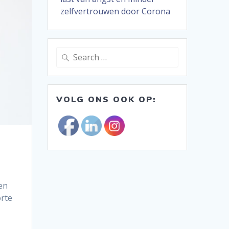
zelfvertrouwen door Corona
Search
for:
VOLG ONS OOK OP:
en
orte